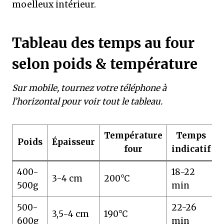
moelleux intérieur.
Tableau des temps au four
selon poids & température
Sur mobile, tournez votre téléphone à
l’horizontal pour voir tout le tableau.
Température
Temps
Poids
Épaisseur
four
indicatif
400-
18-22
3-4 cm
200°C
6
500g
min
500-
22-26
3,5-4 cm
190°C
6
600g
min