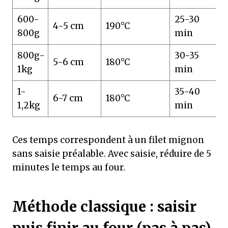
600-
25-30
4-5 cm
190°C
6
800g
min
800g-
30-35
5-6 cm
180°C
6
1kg
min
1-
35-40
6-7 cm
180°C
6
1,2kg
min
Ces temps correspondent à un filet mignon
sans saisie préalable. Avec saisie, réduire de 5
minutes le temps au four.
Méthode classique : saisir