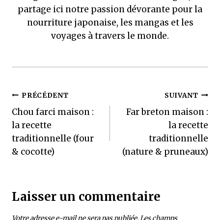
partage ici notre passion dévorante pour la
nourriture japonaise, les mangas et les
voyages à travers le monde.
Navigation
PRÉCÉDENT
SUIVANT
Chou farci maison :
Far breton maison :
de
la recette
la recette
l’article
traditionnelle (four
traditionnelle
& cocotte)
(nature & pruneaux)
Laisser un commentaire
Votre adresse e-mail ne sera pas publiée.
Les champs