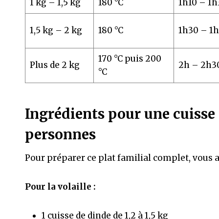
1 kg – 1,5 kg
180 °C
1h10 – 1h
1,5 kg – 2 kg
180 °C
1h30 – 1
170 °C puis 200
Plus de 2 kg
2h – 2h3
°C
Ingrédients pour une cuisse 
personnes
Pour préparer ce plat familial complet, vous a
Pour la volaille :
1 cuisse de dinde de 1,2 à 1,5 kg