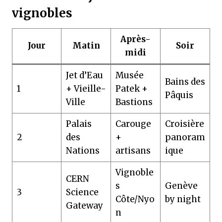
vignobles
Après-
Jour
Matin
Soir
midi
Jet d’Eau
Musée
Bains des
1
+ Vieille-
Patek +
Pâquis
Ville
Bastions
Palais
Carouge
Croisière
2
des
+
panoram
Nations
artisans
ique
Vignoble
CERN
s
Genève
3
Science
Côte/Nyo
by night
Gateway
n