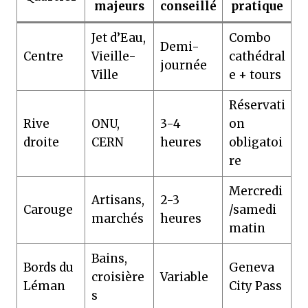
majeurs
conseillé
pratique
Jet d’Eau,
Combo
Demi-
Centre
Vieille-
cathédral
journée
Ville
e + tours
Réservati
Rive
ONU,
3-4
on
droite
CERN
heures
obligatoi
re
Mercredi
Artisans,
2-3
Carouge
/samedi
marchés
heures
matin
Bains,
Bords du
Geneva
croisière
Variable
Léman
City Pass
s