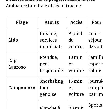
Ambiance familiale et décontractée.
Plage
Atouts
Accès
Pour qu
Urbaine,
À pied
Court
Lido
services
du
séjour, pa
immédiats
centre
de voitur
Étendue,
10 min
Familles,
Capu
peu
en
espace,
Lauroso
fréquentée
voiture
calme
Snorkeling,
15 min
Journée
Campomoro
tour
en
complète
génoise
voiture
patrimoi
Sports
Planche à
20 min