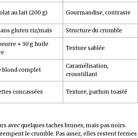
lat au lait (200 g)
Gourmandise, contraste
ans gluten riz/maïs
Structure du crumble
beurre + 30 g huile
Texture sablée
re
Caramélisation,
e blond complet
croustillant
ettes concassées
Texture, parfum toasté
ûrs avec quelques taches brunes, mais pas noirs.
étrempent le crumble. Pas assez, elles restent fermes