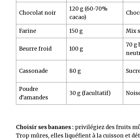
120 g (60-70%
Chocolat noir
Choco
cacao)
Farine
150 g
Mix s
70 g 
Beurre froid
100 g
neut
Cassonade
80 g
Sucr
Poudre
30 g (facultatif)
Nois
d’amandes
Choisir ses bananes :
privilégiez des fruits m
Trop mûres, elles liquéfient à la cuisson et d