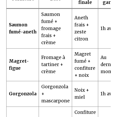
finale
garni
Saumon
Aneth
fumé +
Saumon
frais +
fromage
1h ava
fumé-aneth
zeste
frais +
citron
crème
Magret
Fromage à
Au
Magret-
fumé +
tartiner +
dernie
figue
confiture
crème
momen
+ noix
Gorgonzola
Noix +
Gorgonzola
+
1h ava
miel
mascarpone
Confiture