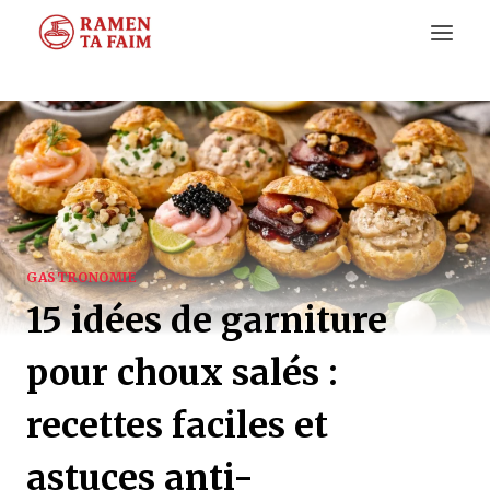
Aller
au
contenu
GASTRONOMIE
15 idées de garniture
pour choux salés :
recettes faciles et
astuces anti-