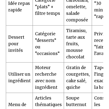
Catégorie
carbonara,
Idée repas
“30
“plats” +
omelette,
rapide
minute
filtre temps
salade
“rapid
composée
Tiramisu,
Catégorie
Privilé
Dessert
tarte aux
“desserts”
recette
pour
fruits,
ou
“faire 
invités
mousse
“occasions”
l’avanc
chocolat
Moteur
Gratin de
Taper
Utiliser un
recherche
courgettes,
l’ingré
ingrédient
avec nom
cake salé,
exact 
ingrédient
quiche
la barr
Articles
Soupe
Consul
Menu de
thématiques
butternut
les