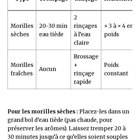
2
Morilles
20-30 min
rinçages
× 3 à × 4 en
sèches
eau tiède
à l’eau
poids
claire
Brossage
Morilles
+
Poids
Aucun
fraîches
rinçage
constant
rapide
Pour les morilles sèches :
Placez-les dans un
grand bol d’eau tiède (pas chaude, pour
préserver les arômes). Laissez tremper 20 à
30 minutes jusqu’à ce qu’elles soient souples