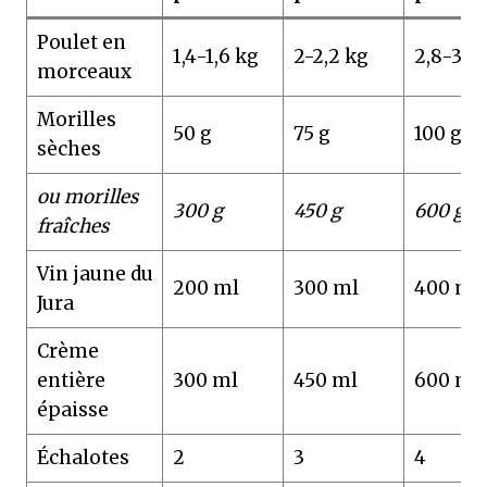
Poulet en
1,4-1,6 kg
2-2,2 kg
2,8-3 k
morceaux
Morilles
50 g
75 g
100 g
sèches
ou morilles
300 g
450 g
600 g
fraîches
Vin jaune du
200 ml
300 ml
400 ml
Jura
Crème
entière
300 ml
450 ml
600 ml
épaisse
Échalotes
2
3
4