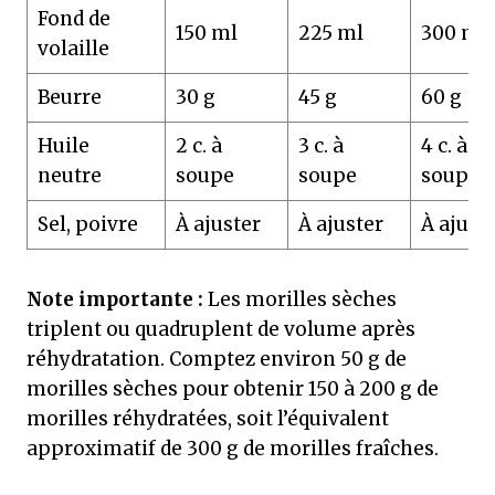
Fond de
150 ml
225 ml
300 ml
volaille
Beurre
30 g
45 g
60 g
Huile
2 c. à
3 c. à
4 c. à
neutre
soupe
soupe
soupe
Sel, poivre
À ajuster
À ajuster
À ajust
Note importante :
Les morilles sèches
triplent ou quadruplent de volume après
réhydratation. Comptez environ 50 g de
morilles sèches pour obtenir 150 à 200 g de
morilles réhydratées, soit l’équivalent
approximatif de 300 g de morilles fraîches.