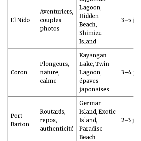
Lagoon,
Aventuriers,
Hidden
El Nido
couples,
3–5 jou
Beach,
photos
Shimizu
Island
Kayangan
Plongeurs,
Lake, Twin
Coron
nature,
Lagoon,
3–4 jo
calme
épaves
japonaises
German
Routards,
Island, Exotic
Port
repos,
Island,
2–3 jou
Barton
authenticité
Paradise
Beach