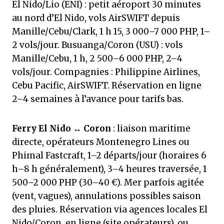
El Nido/Lio (ENI) : petit aéroport 30 minutes
au nord d’El Nido, vols AirSWIFT depuis
Manille/Cebu/Clark, 1 h 15, 3 000–7 000 PHP, 1–
2 vols/jour. Busuanga/Coron (USU) : vols
Manille/Cebu, 1 h, 2 500–6 000 PHP, 2–4
vols/jour. Compagnies : Philippine Airlines,
Cebu Pacific, AirSWIFT. Réservation en ligne
2–4 semaines à l’avance pour tarifs bas.
Ferry El Nido ↔ Coron
: liaison maritime
directe, opérateurs Montenegro Lines ou
Phimal Fastcraft, 1–2 départs/jour (horaires 6
h–8 h généralement), 3–4 heures traversée, 1
500–2 000 PHP (30–40 €). Mer parfois agitée
(vent, vagues), annulations possibles saison
des pluies. Réservation via agences locales El
Nido/Coron, en ligne (site opérateurs), ou