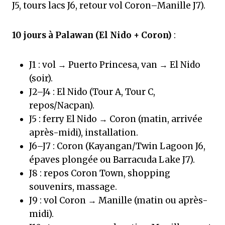
J5, tours lacs J6, retour vol Coron–Manille J7).
10 jours à Palawan (El Nido + Coron)
:
J1 : vol → Puerto Princesa, van → El Nido
(soir).
J2–J4 : El Nido (Tour A, Tour C,
repos/Nacpan).
J5 : ferry El Nido → Coron (matin, arrivée
après-midi), installation.
J6–J7 : Coron (Kayangan/Twin Lagoon J6,
épaves plongée ou Barracuda Lake J7).
J8 : repos Coron Town, shopping
souvenirs, massage.
J9 : vol Coron → Manille (matin ou après-
midi).