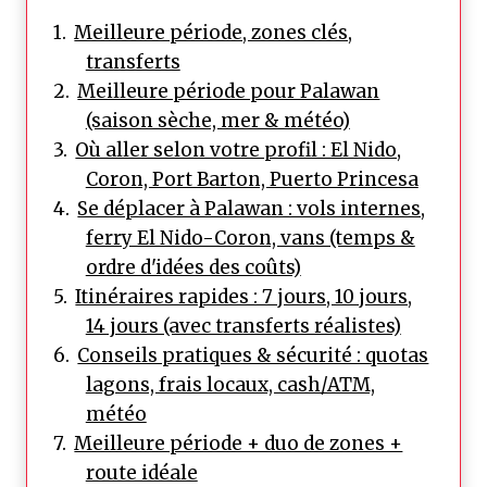
Meilleure période, zones clés,
transferts
Meilleure période pour Palawan
(saison sèche, mer & météo)
Où aller selon votre profil : El Nido,
Coron, Port Barton, Puerto Princesa
Se déplacer à Palawan : vols internes,
ferry El Nido-Coron, vans (temps &
ordre d'idées des coûts)
Itinéraires rapides : 7 jours, 10 jours,
14 jours (avec transferts réalistes)
Conseils pratiques & sécurité : quotas
lagons, frais locaux, cash/ATM,
météo
Meilleure période + duo de zones +
route idéale