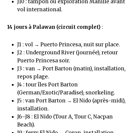
J10 : tampon ou exploration Manille avant
vol international.
14 jours à Palawan (circuit complet)
:
J1 : vol → Puerto Princesa, nuit sur place.
J2 : Underground River (journée), retour
Puerto Princesa soir.
J3 : van → Port Barton (matin), installation,
repos plage.
J4 : tour îles Port Barton
(German/Exotic/Paradise), snorkeling.
J5 : van Port Barton → El Nido (après-midi),
installation.
J6–J8 : El Nido (Tour A, Tour C, Nacpan
Beach).
J9 : ferry El Nido → Coron, installation,