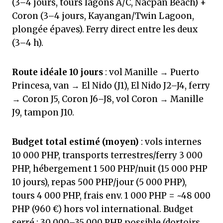
(3–4 jours, tours lagons A/C, Nacpan Beach) +
Coron (3–4 jours, Kayangan/Twin Lagoon,
plongée épaves). Ferry direct entre les deux
(3–4 h).
Route idéale 10 jours
: vol Manille → Puerto
Princesa, van → El Nido (J1), El Nido J2–J4, ferry
→ Coron J5, Coron J6–J8, vol Coron → Manille
J9, tampon J10.
Budget total estimé (moyen)
: vols internes
10 000 PHP, transports terrestres/ferry 3 000
PHP, hébergement 1 500 PHP/nuit (15 000 PHP
10 jours), repas 500 PHP/jour (5 000 PHP),
tours 4 000 PHP, frais env. 1 000 PHP = ~48 000
PHP (960 €) hors vol international. Budget
serré : 30 000–35 000 PHP possible (dortoirs,