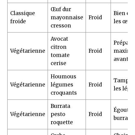
Œuf dur
Classique
Bien écr
mayonnaise
Froid
froide
les œuf
cresson
Avocat
Prépare
citron
Végétarienne
Froid
maxim
tomate
avant
cerise
Houmous
Tampon
Végétarienne
légumes
Froid
les lég
croquants
Burrata
Égoutter
Végétarienne
pesto
Froid
burrata
roquette