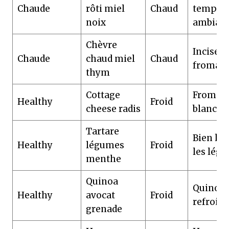
Chaude
rôti miel
Chaud
tempéra
noix
ambian
Chèvre
Inciser 
Chaude
chaud miel
Chaud
fromag
thym
Cottage
Fromag
Healthy
Froid
cheese radis
blanc ép
Tartare
Bien ha
Healthy
légumes
Froid
les lég
menthe
Quinoa
Quinoa
Healthy
avocat
Froid
refroidi
grenade