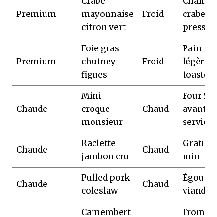
Crabe
Chair de
Premium
mayonnaise
Froid
crabe bi
citron vert
pressée
Foie gras
Pain
Premium
chutney
Froid
légèrem
figues
toasté
Mini
Four 5 
Chaude
croque-
Chaud
avant
monsieur
service
Raclette
Gratiner
Chaude
Chaud
jambon cru
min
Pulled pork
Égoutter
Chaude
Chaud
coleslaw
viande
Camembert
Fromage