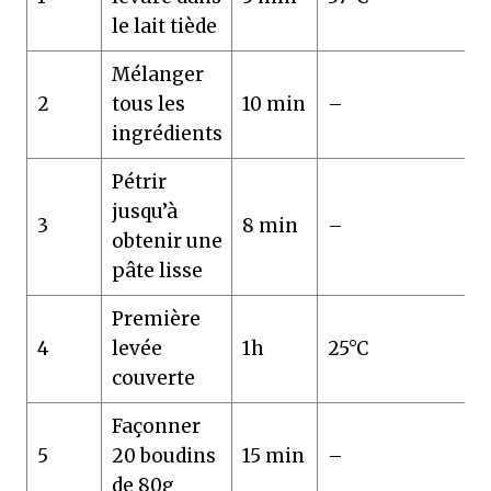
le lait tiède
Mélanger
2
tous les
10 min
–
ingrédients
Pétrir
jusqu’à
3
8 min
–
obtenir une
pâte lisse
Première
4
levée
1h
25°C
couverte
Façonner
5
20 boudins
15 min
–
de 80g