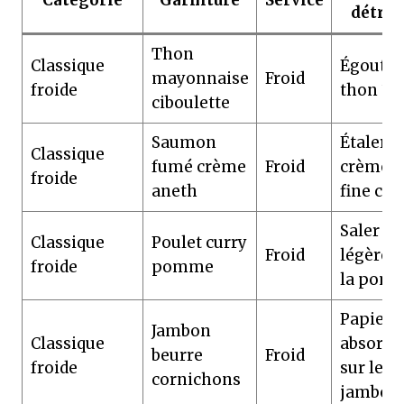
Catégorie
Garniture
Service
détre
Thon
Classique
Égoutter
mayonnaise
Froid
froide
thon 30
ciboulette
Saumon
Étaler l
Classique
fumé crème
Froid
crème e
froide
aneth
fine co
Saler
Classique
Poulet curry
Froid
légèrem
froide
pomme
la pom
Papier
Jambon
Classique
absorba
beurre
Froid
froide
sur le
cornichons
jambon