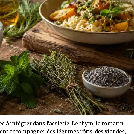
s à intégrer dans l’assiette. Le thym, le romarin,
uvent accompagner des légumes rôtis, des viandes,