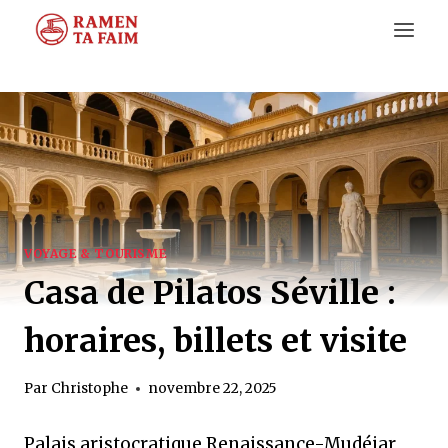
Aller
au
contenu
VOYAGE & TOURISME
Casa de Pilatos Séville :
horaires, billets et visite
Par
Christophe
novembre 22, 2025
Palais aristocratique Renaissance-Mudéjar