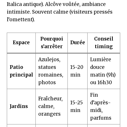
Italica antique). Alcôve voûtée, ambiance
intimiste. Souvent calme (visiteurs pressés
l’omettent).
Pourquoi
Conseil
Espace
Durée
s’arrêter
timing
Azulejos,
Lumière
Patio
statues
15-20
douce
principal
romaines,
min
matin (9h)
photos
ou 16h30
Fin
Fraîcheur,
15-25
d’après-
Jardins
calme,
min
midi,
orangers
parfums