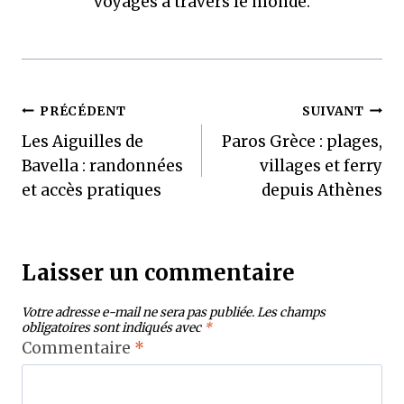
voyages à travers le monde.
Navigation
PRÉCÉDENT
SUIVANT
Les Aiguilles de
Paros Grèce : plages,
de
Bavella : randonnées
villages et ferry
l’article
et accès pratiques
depuis Athènes
Laisser un commentaire
Votre adresse e-mail ne sera pas publiée.
Les champs
obligatoires sont indiqués avec
*
Commentaire
*