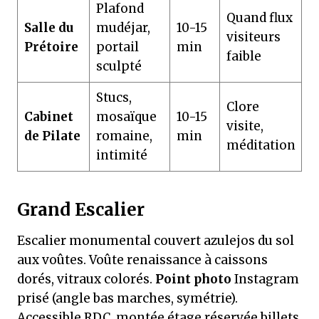
Plafond
Quand flux
Salle du
mudéjar,
10-15
visiteurs
Prétoire
portail
min
faible
sculpté
Stucs,
Clore
Cabinet
mosaïque
10-15
visite,
de Pilate
romaine,
min
méditation
intimité
Grand Escalier
Escalier monumental couvert azulejos du sol
aux voûtes. Voûte renaissance à caissons
dorés, vitraux colorés.
Point photo
Instagram
prisé (angle bas marches, symétrie).
Accessible RDC, montée étage réservée billets